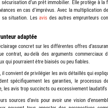
sécurisation d’un prêt immobilier. Elle protège à la f
ances en cas d’imprévus. Avec la multiplication des
à sa situation. Les
avis
des autres emprunteurs con
runteur adaptée
lairage concret sur les différentes offres d’assuranc
ue contrat, au-delà des arguments commerciaux des
ux qui pourraient être biaisés ou peu fiables.
 il convient de privilégier les avis détaillés qui expli
ent spécifiquement les garanties, le processus de
rse, les avis trop succincts ou excessivement laudatif
rs sources d’avis pour avoir une vision d’ensemble
aux peuvent tous apporter des perspectives com